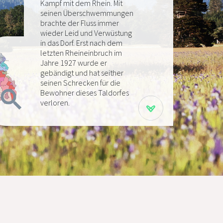
Kampf mit dem Rhein. Mit
seinen Überschwemmungen
brachte der Fluss immer
wieder Leid und Verwüstung
in das Dorf. Erst nach dem
letzten Rheineinbruch im
Jahre 1927 wurde er
gebändigt und hat seither
seinen Schrecken für die
Bewohner dieses Taldorfes
verloren.