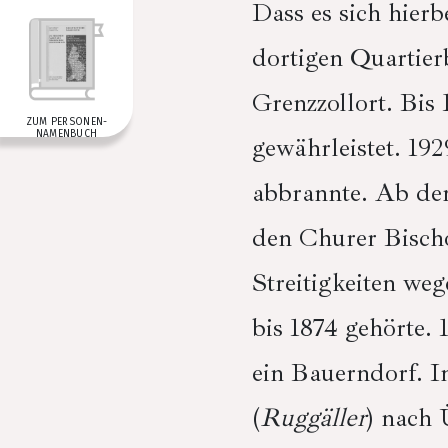
Dass es sich hierb
dortigen Quartie
Grenzzollort. Bis
ZUM PERSONEN­
NAMENBUCH
gewährleistet. 19
abbrannte. Ab dem
den Churer Bischo
Streitigkeiten we
bis 1874 gehörte.
ein Bauerndorf. In
(
Ruggäller
) nach 