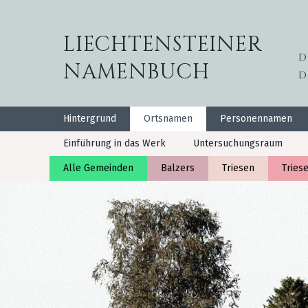
LIECHTENSTEINER
D
NAMENBUCH
D
Hintergrund
Ortsnamen
Personennamen
Einführung in das Werk
Untersuchungsraum
Alle Gemeinden
Balzers
Triesen
Tries