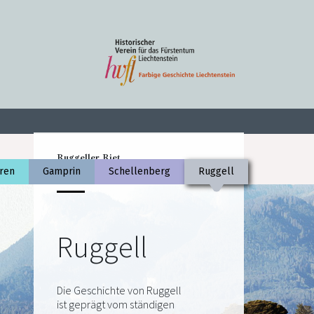
Ruggeller Riet
ren
Gamprin
Schellenberg
Ruggell
Foto Daniel Seidel
Ruggell
Die Geschichte von Ruggell
ist geprägt vom ständigen