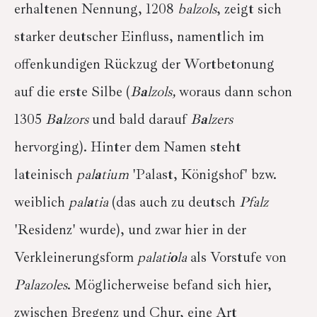
erhaltenen Nennung, 1208
balzols
, zeigt sich
starker deutscher Einfluss, namentlich im
offenkundigen Rückzug der Wortbetonung
auf die erste Silbe (
B
a
lzols,
woraus dann schon
1305
B
a
lzors
und bald darauf
B
a
lzers
hervorging). Hinter dem Namen steht
lateinisch
pal
a
tium
'Palast, Königshof' bzw.
weiblich
pal
a
tia
(das auch zu deutsch
Pfalz
'Residenz' wurde), und zwar hier in der
Verkleinerungsform
palati
o
la
als Vorstufe von
Palazoles
. Möglicherweise befand sich hier,
zwischen Bregenz und Chur, eine Art