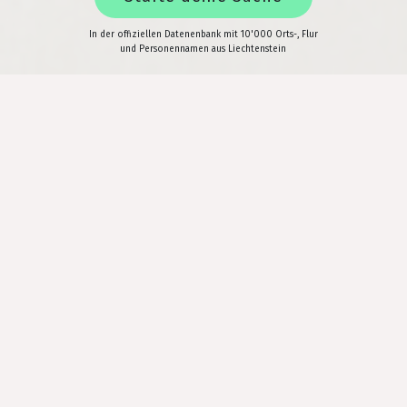
In der offiziellen Datenenbank mit 10'000 Orts-, Flur
und Personennamen aus Liechtenstein
Willkommen auf der
Webseite
des Liechtensteiner
Namenbuches
Wie kamen die elf Gemeinden des
Landes - ihre Örtlichkeiten, ihre
Menschen - zu ihren Namen? Und